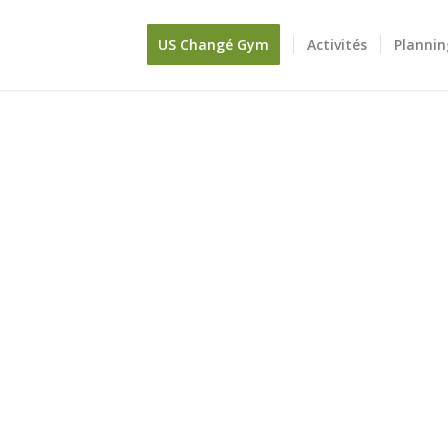
US Changé Gym
Activités
Plannin